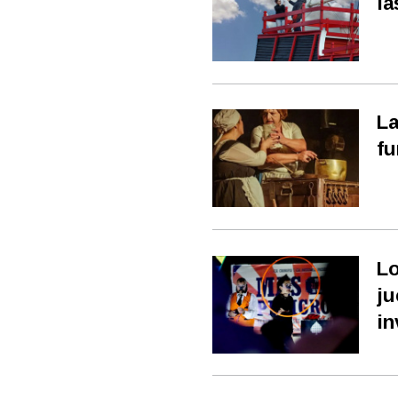
la
La
fu
Lo
ju
in