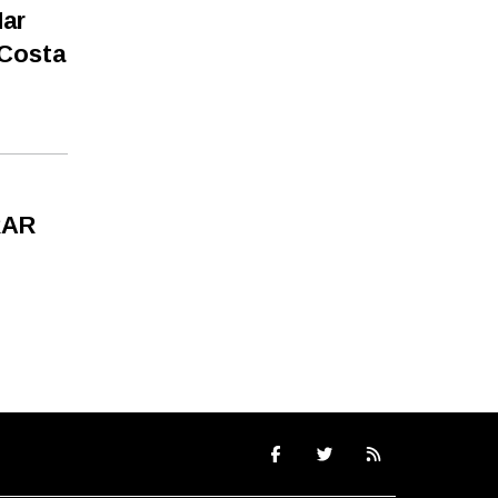
Mar
 Costa
RAR