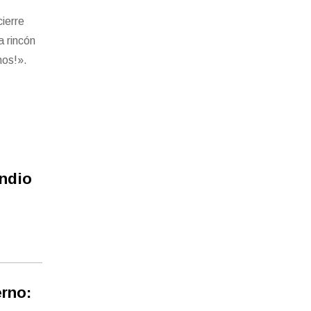
cierre
a rincón
mos!».
endio
erno: