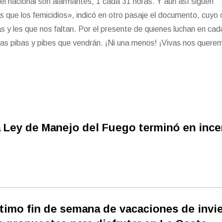
ivel nacional son alarmantes, 1 cada 31 horas. Y aún así siguen
 que los femicidios», indicó en otro pasaje el documento, cuyo 
s y les que nos faltan. Por el presente de quienes luchan en cad
de las pibas y pibes que vendrán. ¡Ni una menos! ¡Vivas nos quere
 Ley de Manejo del Fuego terminó en inc
timo fin de semana de vacaciones de invi