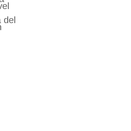
vel
 del
n