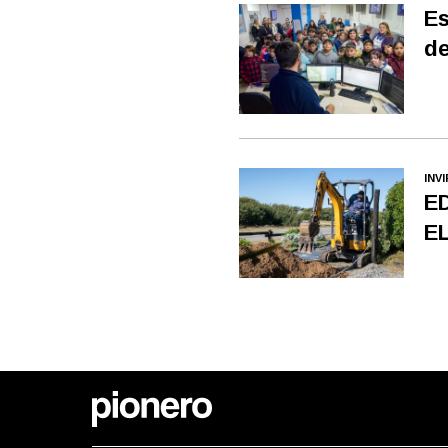
Es
de
INV
E
E