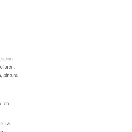
reación
ollaron,
, pintura
o, en
de La
 se