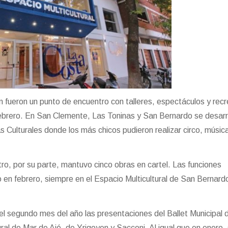
n fueron un punto de encuentro con talleres, espectáculos y rec
febrero. En San Clemente, Las Toninas y San Bernardo se desarr
as Culturales donde los más chicos pudieron realizar circo, música
o, por su parte, mantuvo cinco obras en cartel. Las funciones
 en febrero, siempre en el Espacio Multicultural de San Bernard
l segundo mes del año las presentaciones del Ballet Municipal 
ral de Mar de Ajó, de Yrigoyen y Sacconi. Al igual que en enero,