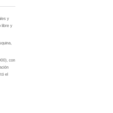
les y
 libre y
squina,
000), con
ación
tó el