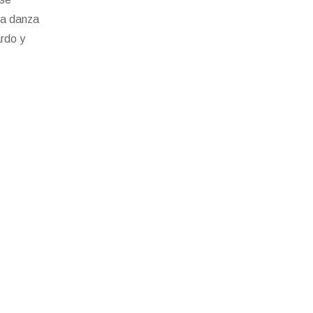
 la danza
ardo y