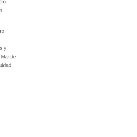
ero
an
ero
s y
, Mar de
nuidad