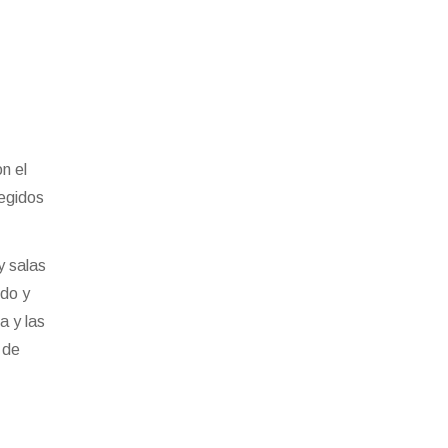
n el
legidos
y salas
rdo y
a y las
 de