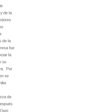
de
y de la
edores
no
a
s de la
presa fue
ciar la
n su
va. Por
ien se
ilia
teza de
después
 Dejó