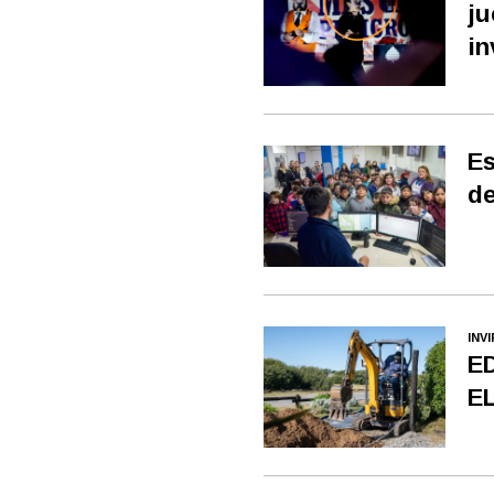
ju
in
Es
de
INV
E
E