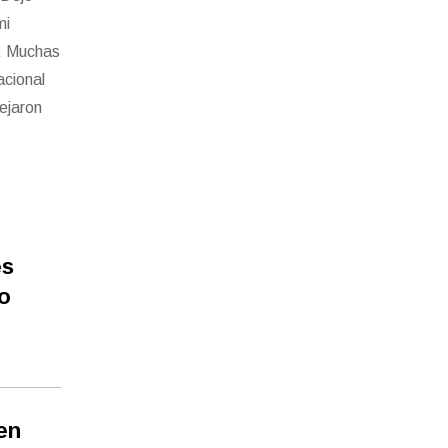
mi
o. Muchas
acional
dejaron
es
o
en