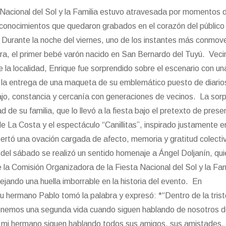
a Nacional del Sol y la Familia estuvo atravesada por momentos 
conocimientos que quedaron grabados en el corazón del público 
Durante la noche del viernes, uno de los instantes más conmov
rra, el primer bebé varón nacido en San Bernardo del Tuyú. Veci
de la localidad, Enrique fue sorprendido sobre el escenario con un
ó la entrega de una maqueta de su emblemático puesto de diario
ajo, constancia y cercanía con generaciones de vecinos. La sor
d de su familia, que lo llevó a la fiesta bajo el pretexto de presen
de La Costa y el espectáculo “Canillitas”, inspirado justamente e
pertó una ovación cargada de afecto, memoria y gratitud colecti
a del sábado se realizó un sentido homenaje a Ángel Doljanín, qu
a Comisión Organizadora de la Fiesta Nacional del Sol y la Fam
ejando una huella imborrable en la historia del evento. En
 su hermano Pablo tomó la palabra y expresó: *“Dentro de la tris
 tenemos una segunda vida cuando siguen hablando de nosotros 
 mi hermano siguen hablando todos sus amigos, sus amistades.