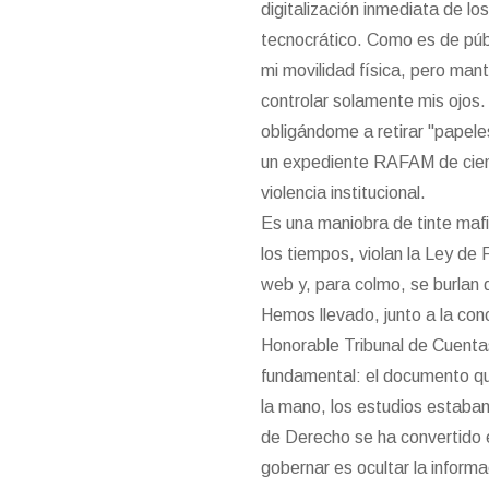
digitalización inmediata de lo
tecnocrático. Como es de públ
mi movilidad física, pero man
controlar solamente mis ojos.
obligándome a retirar "papel
un expediente RAFAM de cient
violencia institucional.
Es una maniobra de tinte mafi
los tiempos, violan la Ley de
web y, para colmo, se burlan 
Hemos llevado, junto a la con
Honorable Tribunal de Cuent
fundamental: el documento qu
la mano, los estudios estaba
de Derecho se ha convertido 
gobernar es ocultar la informa