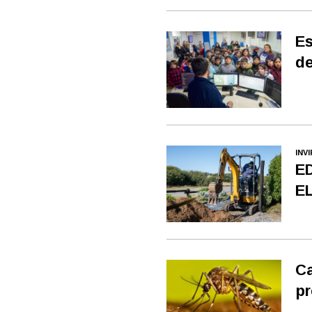
Es
de
INV
E
E
Ca
pr