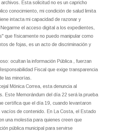
s archivos. Esta solicitud no es un capricho
ico conocimiento, mi condición de salud limita
tiene intacta mi capacidad de razonar y
 Negarme el acceso digital a los expedientes,
es" que físicamente no puedo manipular como
os de fojas, es un acto de discriminación y
oso: ocultan la información Pública , fuerzan
 Responsabilidad Fiscal que exige transparencia
de las minorías.
cejal Mónica Correa, esta denuncia al
as. Este Memorándum del día 22 será la prueba
e certifica que el día 19, cuando levantaron
n vacíos de contenido. En La Costa, el Estado
en una molestia para quienes creen que
ción pública municipal para servirse