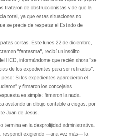
os trataron de obstruccionistas y de que la
acia total, ya que estas situaciones no
que se precie de respetar el Estado de
 patas cortas. Este lunes 22 de diciembre,
ctamen "fantasma", recibí un insólito
el HCD, informándome que recién ahora "se
pias de los expedientes para ser retiradas".
 peso: Si los expedientes aparecieron el
udiaron" y firmaron los concejales
 respuesta es simple: firmaron la nada.
ca avalando un dibujo contable a ciegas, por
nte Juan de Jesús.
o termina en la desprolijidad administrativa.
ía, respondí exigiendo —una vez más— la