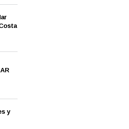
Mar
 Costa
RAR
es y