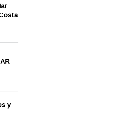
Mar
 Costa
RAR
es y