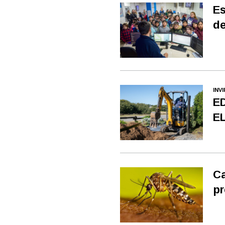
Es
de
INV
E
E
Ca
pr