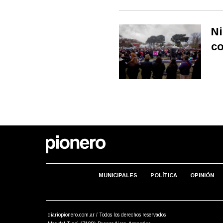
Ni
co
MUNICIPALES
POLÍTICA
OPINIÓN
diariopionero.com.ar / Todos los derechos reservados