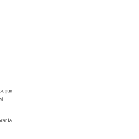
seguir
el
rar la