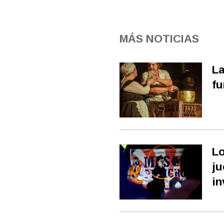
MÁS NOTICIAS
La
fu
Lo
ju
in