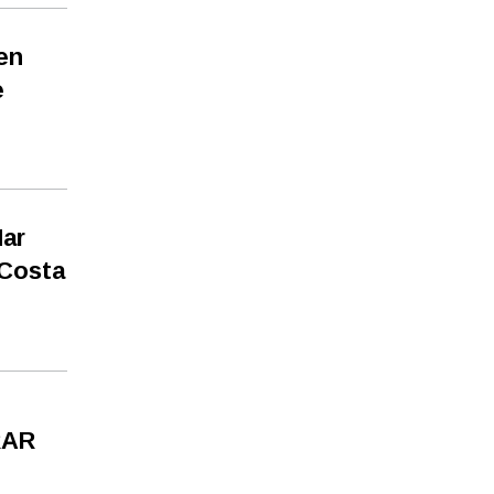
en
e
Mar
 Costa
RAR