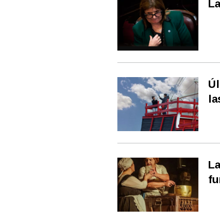
La
Úl
la
La
fu