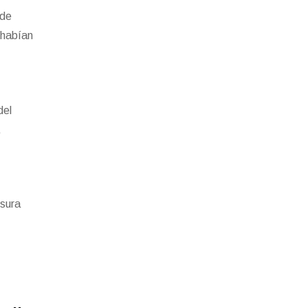
 de
 habían
del
,
usura