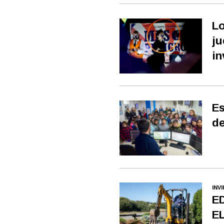
Lo
ju
in
Es
de
INV
E
E