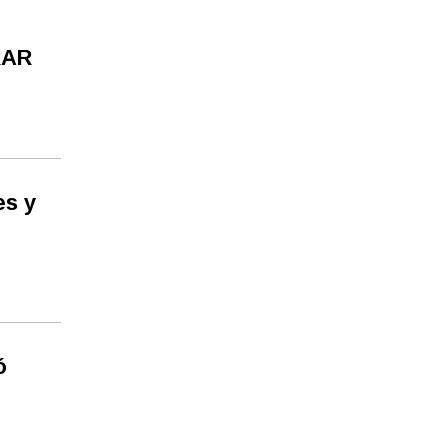
RAR
es y
ó