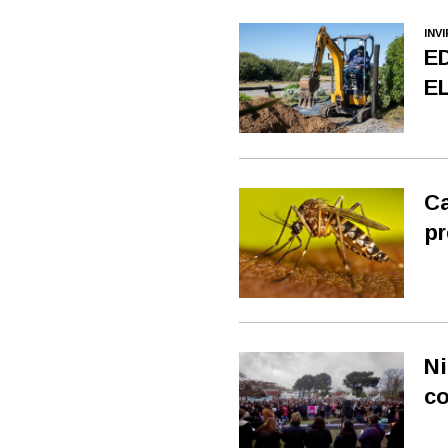
INV
E
E
Ca
pr
Ni
co