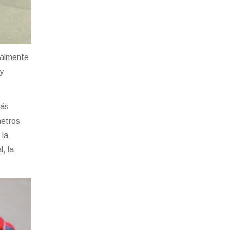
ualmente
 y
más
metros
 la
l, la