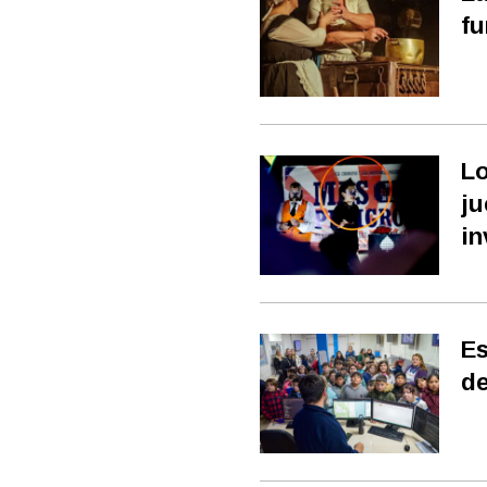
fu
Lo
ju
in
Es
de