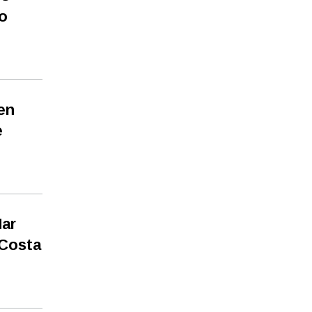
o
en
e
Mar
 Costa