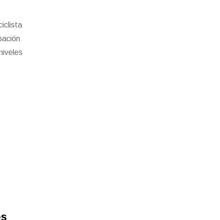
iclista
pación
niveles
es