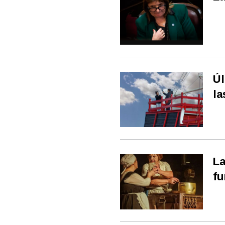
Úl
la
La
fu