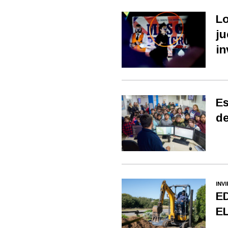
Lo
ju
in
Es
de
INV
E
E