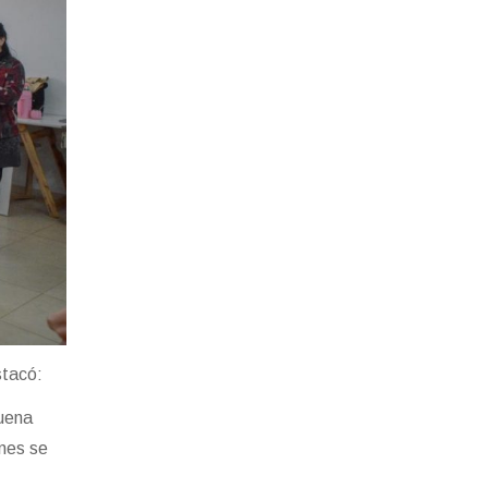
stacó:
uena
enes se