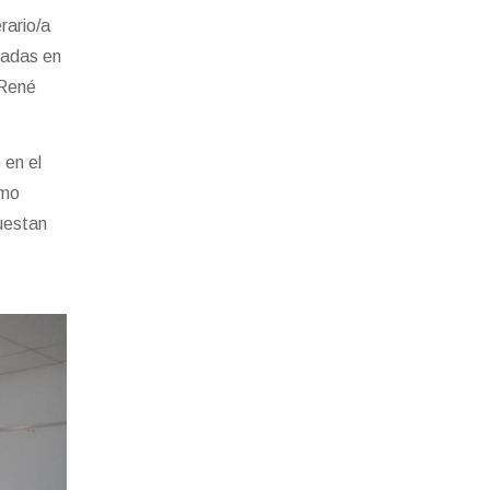
rario/a
tadas en
 René
 en el
omo
puestan