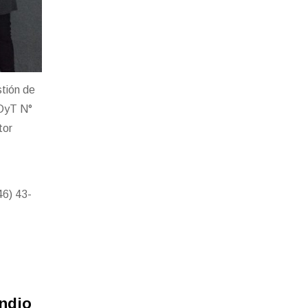
stión de
FDyT N°
tor
46) 43-
endio