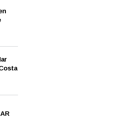
en
e
Mar
 Costa
RAR