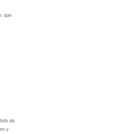
e, que
rtido de
eo y