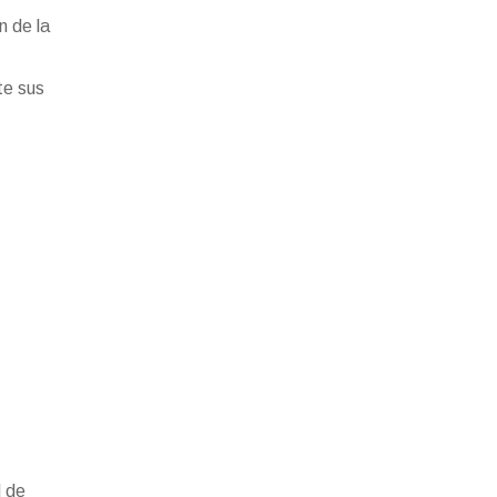
n de la
te sus
d de