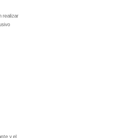
 realizar
usivo
nte y el