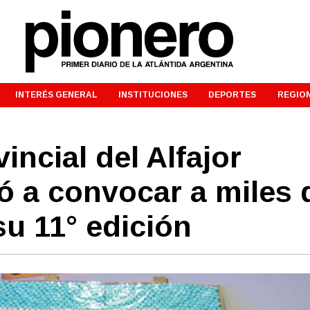
INTERÉS GENERAL
INSTITUCIONES
DEPORTES
REGIO
incial del Alfajor
ó a convocar a miles 
u 11° edición