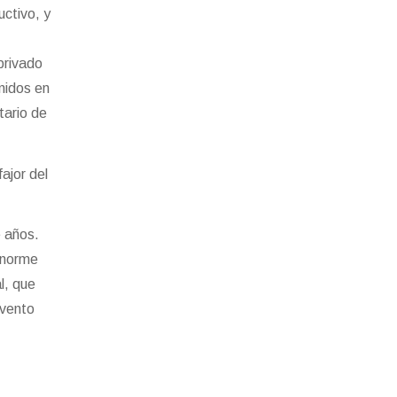
ctivo, y
privado
nidos en
tario de
ajor del
 años.
 enorme
l, que
evento